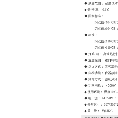
◆ 测量范围： 室温-350
◆ 分 辨 率： 0.1℃
◆ 国家标准：
闪点值<104℃时允
闪点值≥104℃时允
◆ 标准：
闪点值≤110℃时允
闪点值>110℃时允
◆ 打 印 机： 高速热敏
◆ 温度检测： 进口铂电阻
◆ 点火方式： 无气源
◆ 自检功能： 仪器故
◆ 冷却方式： 强制风冷
◆ 功率消耗： ＜550W
◆ 使用环境： 温度10℃-4
◆ 电 源： AC220V±1
◆ 外形尺寸： 397*305*2
◆ 重 量： 约15KG