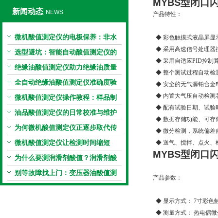
MYBS型
闭口
新闻动态
NEWS
产品特性：
微机酸值测定仪的电极保养：非水
◆ 彩色触摸式液晶屏显
◆ 采用高速信号处理器
电极的清洗与活化方法
选型避坑：智能自动酸值测定仪的
◆ 采用自适应PID控
加热功率与萃取时间关系
绝缘油酸值测定仪助力绝缘油质量
◆ 整个测试过程自动检
把控，降低设备故障
全自动绝缘油酸值测定仪准确度验
◆ 安全的无气源铂合金
◆ 内置大气压自动检测
证：标准物质标定步骤
微机酸值测定仪操作教程：样品制
◆ 配有试验日期、试验
备、参数设置与结果解读
油品酸值测定仪的日常校准与维护
◆ 数据存储功能、可存储
流程
为何微机酸值测定仪正逐步取代传
◆ 微分检测，系统偏差
统手动滴定法？
微机酸值测定仪让检测时间缩短
◆ 送气、搅拌、点火、
MYBS型
闭口
50%
为什么要测润滑剂酸值？润滑剂酸
值测定法告诉你答案
别等故障找上门：变压器油酸值测
产品参数：
试仪的预警功能
◆ 显示方式： 7寸彩色
◆ 测量方式： 热电偶