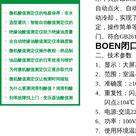
自动点火、自
微机酸值测定仪的电极保养：非水
动冷却，实现
电极的清洗与活化方法
选型避坑：智能自动酸值测定仪的
定，操作简单
加热功率与萃取时间关系
绝缘油酸值测定仪助力绝缘油质量
门。符合GB261
把控，降低设备故障
全自动绝缘油酸值测定仪准确度验
BOEN
闭
证：标准物质标定步骤
微机酸值测定仪操作教程：样品制
二、技术参数
备、参数设置与结果解读
油品酸值测定仪的日常校准与维护
1、显示：大
流程
为何微机酸值测定仪正逐步取代传
2、范围：室温-
统手动滴定法？
微机酸值测定仪让检测时间缩短
3、准确度：≥10
50%
为什么要测润滑剂酸值？润滑剂酸
4、重复性：闪点
值测定法告诉你答案
别等故障找上门：变压器油酸值测
闪点≥104℃ 
试仪的预警功能
5、电源:交流220V
6、功率：100V
7、使用环境温度