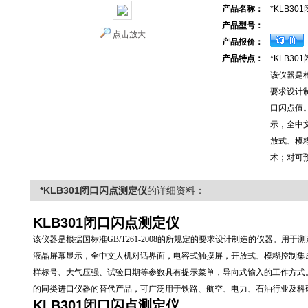
产品名称：
*KLB3
产品型号：
点击放大
产品报价：
产品特点：
*KLB3
该仪器是根
要求设计
口闪点值
示，全中
放式、模
术；对可
*KLB301闭口闪点测定仪
的详细资料：
KLB301
闭口闪点测定仪
该仪器是根据国标准GB/T261-2008的所规定的要求设计制造的仪器。
液晶屏幕显示，全中文人机对话界面，电容式触摸屏，开放式、模糊控制集
样标号、大气压强、试验日期等参数具有提示菜单，导向式输入的工作方式
的同类进口仪器的替代产品，可广泛用于铁路、航空、电力、石油行业及科
KLB301
闭口闪点测定仪