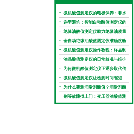
微机酸值测定仪的电极保养：非水
电极的清洗与活化方法
选型避坑：智能自动酸值测定仪的
加热功率与萃取时间关系
绝缘油酸值测定仪助力绝缘油质量
把控，降低设备故障
全自动绝缘油酸值测定仪准确度验
证：标准物质标定步骤
微机酸值测定仪操作教程：样品制
备、参数设置与结果解读
油品酸值测定仪的日常校准与维护
流程
为何微机酸值测定仪正逐步取代传
统手动滴定法？
微机酸值测定仪让检测时间缩短
50%
为什么要测润滑剂酸值？润滑剂酸
值测定法告诉你答案
别等故障找上门：变压器油酸值测
试仪的预警功能