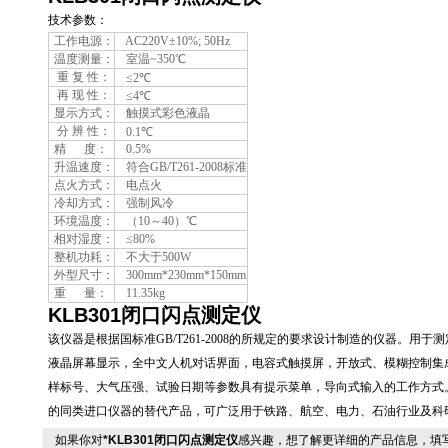
技术参数：
工作电源：
AC220V±10%; 50Hz
温度测量：
室温~350℃
重 复 性：
≤2℃
再 现 性：
≤4℃
显示方式：
触摸式彩色液晶
分 辨 性：
0.1℃
精 度：
0.5%
升温速度：
符合GB/T261-2008标准
点火方式：
电点火
冷却方式：
强制风冷
环境温度：
（10～40）℃
相对湿度：
≤80%
整机功耗：
不大于500W
外型尺寸：
300mm*230mm*150mm
重 量：
11.35kg
KLB301
闭口闪点测定仪
该仪器是根据国标准GB/T261-2008的所规定的要求设计制造的仪器。
液晶屏幕显示，全中文人机对话界面，电容式触摸屏，开放式、模糊控制集
样标号、大气压强、试验日期等参数具有提示菜单，导向式输入的工作方式
的同类进口仪器的替代产品，可广泛用于铁路、航空、电力、石油行业及科
如果你对
*KLB301闭口闪点测定仪
感兴趣，想了解更详细的产品信息，填