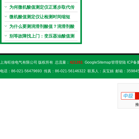
流程
为何微机酸值测定仪正逐步取代传
统手动滴定法？
微机酸值测定仪让检测时间缩短
50%
为什么要测润滑剂酸值？润滑剂酸
值测定法告诉你答案
别等故障找上门：变压器油酸值测
试仪的预警功能
上海旺徐电气有限公司 版权所有 总流量：
421261
GoogleSitemap
管理登陆
ICP备
电话：86-021-56479693 传真：86-021-56146322 联系人：吴宝娟 邮箱：359845
推