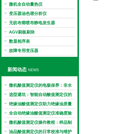
微机全自动量热仪
变压器油色谱分析仪
无纺布熔喷布静电发生器
AGV刷板刷块
数显相序表
故障专用变压器
新闻动态
NEWS
微机酸值测定仪的电极保养：非水
电极的清洗与活化方法
选型避坑：智能自动酸值测定仪的
加热功率与萃取时间关系
绝缘油酸值测定仪助力绝缘油质量
把控，降低设备故障
全自动绝缘油酸值测定仪准确度验
证：标准物质标定步骤
微机酸值测定仪操作教程：样品制
备、参数设置与结果解读
油品酸值测定仪的日常校准与维护