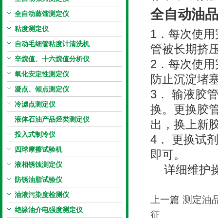
全自动油
全自动蒸馏测定仪
粘度测定仪
1．每次使
自动毛细管粘度计清洗机
管被长期挤
辛烷值、十六烷值分析仪
2．每次使
氧化安定性测定仪
防止沉淀堵
凝点、倾点测定仪
3． 输液胶
冷滤点测定仪
换。更换胶
液体石油产品烃类测定仪
出，换上新
投入式制冷仪
4． 更换试
四球摩擦试验机
即可。
液相锈蚀测定仪
详细维护操
防锈油脂试验仪
油液污染度检测仪
上一篇
测定油
绝缘油介电强度测定仪
征