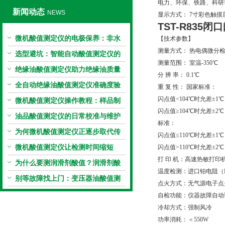
电力、环保、铁路、科研
新闻动态
NEWS
显示方式： 7寸彩色触摸
TST-R835
微机酸值测定仪的电极保养：非水
【技术参数】
测量方式： 热电偶微分
电极的清洗与活化方法
选型避坑：智能自动酸值测定仪的
测量范围： 室温-350℃
加热功率与萃取时间关系
绝缘油酸值测定仪助力绝缘油质量
分 辨 率： 0.1℃
把控，降低设备故障
全自动绝缘油酸值测定仪准确度验
重 复 性： 国家标准：
闪点值<104℃时允差±1℃
证：标准物质标定步骤
微机酸值测定仪操作教程：样品制
闪点值≥104℃时允差±2℃
备、参数设置与结果解读
油品酸值测定仪的日常校准与维护
标准：
流程
为何微机酸值测定仪正逐步取代传
闪点值≤110℃时允差±1℃
统手动滴定法？
微机酸值测定仪让检测时间缩短
闪点值>110℃时允差±2℃
打 印 机：高速热敏打印
50%
为什么要测润滑剂酸值？润滑剂酸
温度检测：进口铂电阻（Pt
值测定法告诉你答案
别等故障找上门：变压器油酸值测
点火方式：无气源电子点
试仪的预警功能
自检功能：仪器故障自动
冷却方式：强制风冷
功率消耗：＜550W