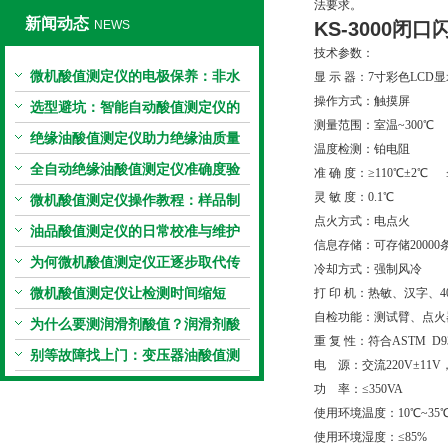
法要求。
新闻动态
NEWS
KS-3000
闭口
技术参数：
微机酸值测定仪的电极保养：非水
显 示 器：7寸彩色LCD
操作方式：触摸
电极的清洗与活化方法
选型避坑：智能自动酸值测定仪的
测量范围：室温~300℃
加热功率与萃取时间关系
绝缘油酸值测定仪助力绝缘油质量
温度检测：铂电阻
把控，降低设备故障
全自动绝缘油酸值测定仪准确度验
准 确 度：≥110℃±2℃ ≤
灵 敏 度：0.1℃
证：标准物质标定步骤
微机酸值测定仪操作教程：样品制
点火方式：电点火
备、参数设置与结果解读
油品酸值测定仪的日常校准与维护
信息存储：可存储2000
流程
为何微机酸值测定仪正逐步取代传
冷却方式：强制风冷
统手动滴定法？
微机酸值测定仪让检测时间缩短
打 印 机：热敏、汉字、4
自检功能：测试臂、点火
50%
为什么要测润滑剂酸值？润滑剂酸
重 复 性：符合ASTM D93
值测定法告诉你答案
别等故障找上门：变压器油酸值测
电 源：交流220V±11V，5
试仪的预警功能
功 率：≤350VA
使用环境温度：10℃~35
使用环境湿度：≤85%