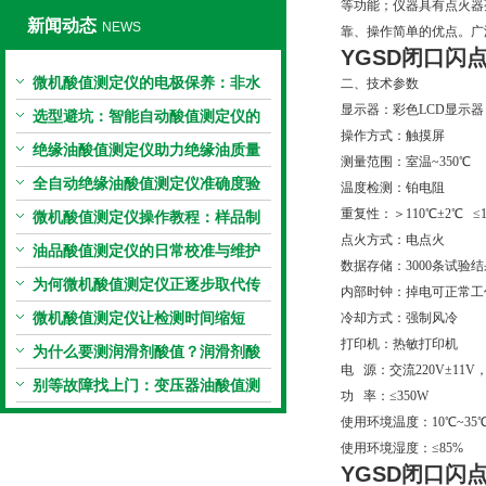
等功能；仪器具有点火器
新闻动态
NEWS
靠、操作简单的优点。广泛应
YGSD闭口闪
微机酸值测定仪的电极保养：非水
二、技术参数
显示器：彩色LCD显示器
电极的清洗与活化方法
选型避坑：智能自动酸值测定仪的
操作方式：触摸屏
加热功率与萃取时间关系
绝缘油酸值测定仪助力绝缘油质量
测量范围：室温~350℃
把控，降低设备故障
全自动绝缘油酸值测定仪准确度验
温度检测：铂电阻
重复性：＞110℃±2℃ ≤1
证：标准物质标定步骤
微机酸值测定仪操作教程：样品制
点火方式：电点火
备、参数设置与结果解读
油品酸值测定仪的日常校准与维护
数据存储：3000条试验
流程
为何微机酸值测定仪正逐步取代传
内部时钟：掉电可正常工
统手动滴定法？
微机酸值测定仪让检测时间缩短
冷却方式：强制风冷
打印机：热敏打印机
50%
为什么要测润滑剂酸值？润滑剂酸
电 源：交流220V±11V，5
值测定法告诉你答案
别等故障找上门：变压器油酸值测
功 率：≤350W
试仪的预警功能
使用环境温度：10℃~35
使用环境湿度：≤85%
YGSD闭口闪