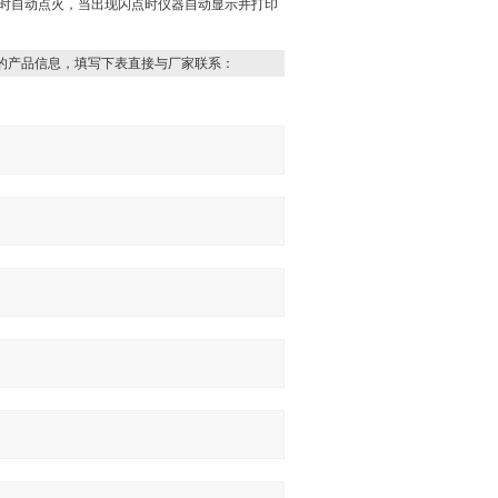
近闪点值时自动点火，当出现闪点时仪器自动显示并打印
的产品信息，填写下表直接与厂家联系：