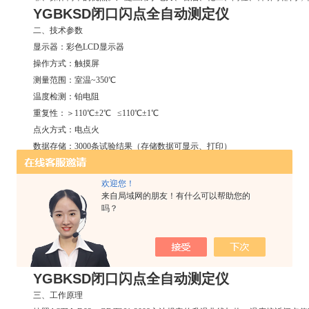
YGBKSD闭口闪点全自动测定仪
二、技术参数
显示器：彩色LCD显示器
操作方式：触摸屏
测量范围：室温~350℃
温度检测：铂电阻
重复性：＞110℃±2℃ ≤110℃±1℃
点火方式：电点火
数据存储：3000条试验结果（存储数据可显示、打印）
内部时钟：掉电可正常工作10年
冷却方式：强制风冷
欢迎您！
打印机：热敏打印机
来自局域网的朋友！有什么可以帮助您的
吗？
电 源：交流220V±11V，50Hz±2.5HZ
功 率：≤350W
使用环境温度：10℃~35℃
使用环境湿度：≤85%
YGBKSD闭口闪点全自动测定仪
三、工作原理