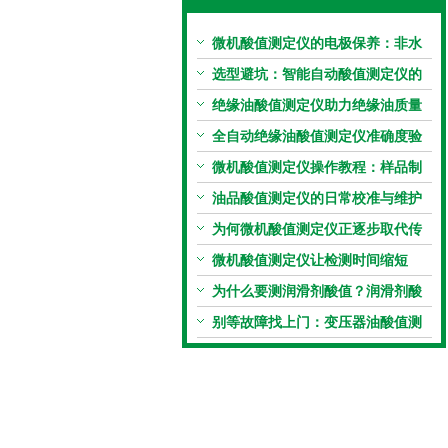
微机酸值测定仪的电极保养：非水
电极的清洗与活化方法
选型避坑：智能自动酸值测定仪的
加热功率与萃取时间关系
绝缘油酸值测定仪助力绝缘油质量
把控，降低设备故障
全自动绝缘油酸值测定仪准确度验
证：标准物质标定步骤
微机酸值测定仪操作教程：样品制
备、参数设置与结果解读
油品酸值测定仪的日常校准与维护
流程
为何微机酸值测定仪正逐步取代传
统手动滴定法？
微机酸值测定仪让检测时间缩短
50%
为什么要测润滑剂酸值？润滑剂酸
值测定法告诉你答案
别等故障找上门：变压器油酸值测
试仪的预警功能