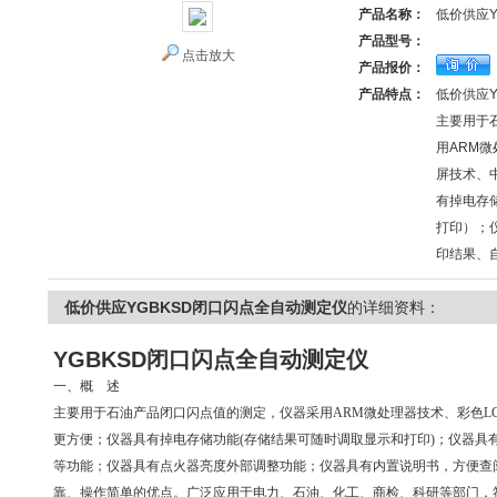
产品名称：
低价供应Y
产品型号：
点击放大
产品报价：
产品特点：
低价供应Y
主要用于
用ARM
屏技术、
有掉电存
打印）；
印结果、
低价供应YGBKSD闭口闪点全自动测定仪
的详细资料：
YGBKSD闭口闪点全自动测定仪
一、概 述
主要用于石油产品闭口闪点值的测定，仪器采用ARM微处理器技术、彩色L
更方便；仪器具有掉电存储功能(存储结果可随时调取显示和打印)；仪器具
等功能；仪器具有点火器亮度外部调整功能；仪器具有内置说明书，方便查
靠、操作简单的优点。广泛应用于电力、石油、化工、商检、科研等部门，符合ASTM