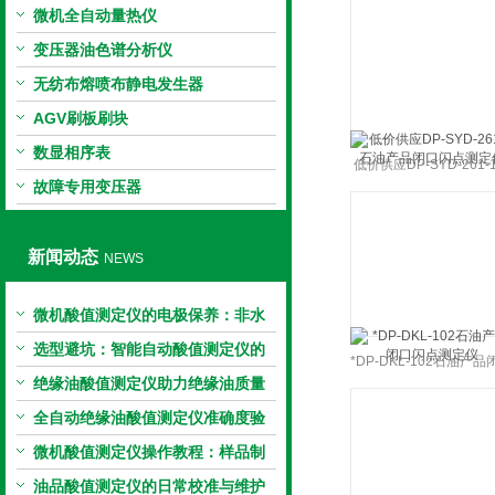
微机全自动量热仪
变压器油色谱分析仪
无纺布熔喷布静电发生器
AGV刷板刷块
数显相序表
低价供应DP-SYD-261-
故障专用变压器
油产品闭口闪点测定
新闻动态
NEWS
微机酸值测定仪的电极保养：非水
电极的清洗与活化方法
选型避坑：智能自动酸值测定仪的
*DP-DKL-102石油产品
加热功率与萃取时间关系
绝缘油酸值测定仪助力绝缘油质量
闪点测定仪
把控，降低设备故障
全自动绝缘油酸值测定仪准确度验
证：标准物质标定步骤
微机酸值测定仪操作教程：样品制
备、参数设置与结果解读
油品酸值测定仪的日常校准与维护