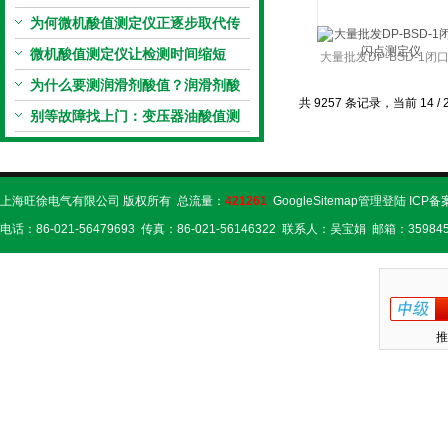
流程
为何微机酸值测定仪正逐步取代传
统手动滴定法？
微机酸值测定仪让检测时间缩短
大量批发DP-BSD-1闭
50%
为什么要测润滑剂酸值？润滑剂酸
点测定仪
共 9257 条记录，当前 14 / 
值测定法告诉你答案
别等故障找上门：变压器油酸值测
试仪的预警功能
上海旺徐电气有限公司 版权所有 总流量：
421261
GoogleSitemap
管理登陆
ICP备
电话：86-021-56479693 传真：86-021-56146322 联系人：吴宝娟 邮箱：359845
推