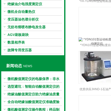
*FA-YDN100型运动粘
绝缘油介电强度测定仪
动测定仪
微机全自动量热仪
变压器油色谱分析仪
无纺布熔喷布静电发生器
AGV刷板刷块
数显相序表
*YDN101型运动粘度
故障专用变压器
测定仪
新闻动态
NEWS
微机酸值测定仪的电极保养：非水
电极的清洗与活化方法
选型避坑：智能自动酸值测定仪的
优质供应JHND-1石油
加热功率与萃取时间关系
绝缘油酸值测定仪助力绝缘油质量
运动粘度自动测定仪
把控，降低设备故障
全自动绝缘油酸值测定仪准确度验
证：标准物质标定步骤
微机酸值测定仪操作教程：样品制