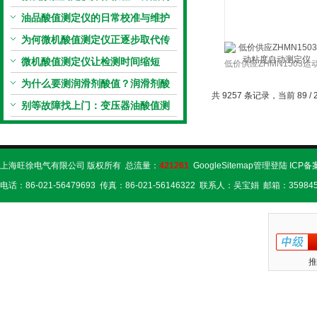
备、参数设置与结果解读
油品酸值测定仪的日常校准与维护
流程
为何微机酸值测定仪正逐步取代传
统手动滴定法？
微机酸值测定仪让检测时间缩短
低价供应ZHMN1503运
50%
为什么要测润滑剂酸值？润滑剂酸
度自动测定仪
共 9257 条记录，当前 89 / 
值测定法告诉你答案
别等故障找上门：变压器油酸值测
试仪的预警功能
上海旺徐电气有限公司 版权所有 总流量：
421261
GoogleSitemap
管理登陆
ICP备
电话：86-021-56479693 传真：86-021-56146322 联系人：吴宝娟 邮箱：359845
推