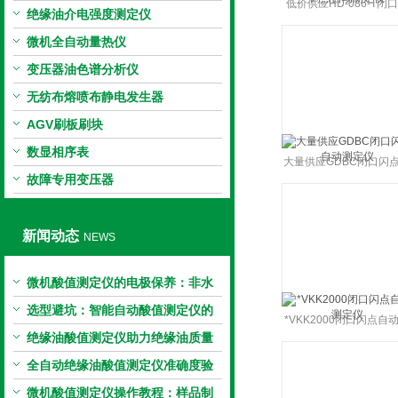
低价供应HD-086-T闭
绝缘油介电强度测定仪
点自动测定仪
微机全自动量热仪
变压器油色谱分析仪
无纺布熔喷布静电发生器
AGV刷板刷块
数显相序表
大量供应GDBC闭口闪
故障专用变压器
动测定仪
新闻动态
NEWS
微机酸值测定仪的电极保养：非水
电极的清洗与活化方法
选型避坑：智能自动酸值测定仪的
*VKK2000闭口闪点自
加热功率与萃取时间关系
绝缘油酸值测定仪助力绝缘油质量
定仪
把控，降低设备故障
全自动绝缘油酸值测定仪准确度验
证：标准物质标定步骤
微机酸值测定仪操作教程：样品制