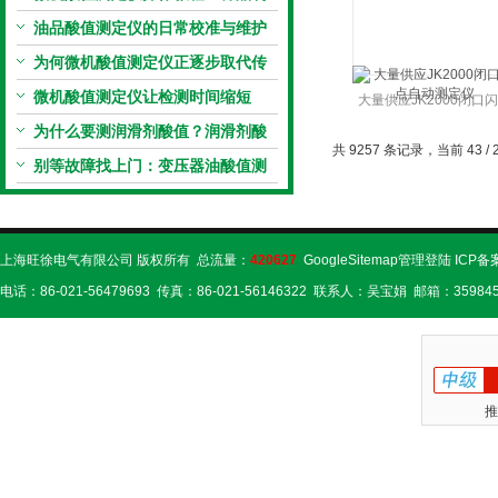
备、参数设置与结果解读
油品酸值测定仪的日常校准与维护
流程
为何微机酸值测定仪正逐步取代传
统手动滴定法？
微机酸值测定仪让检测时间缩短
大量供应JK2000闭口
50%
为什么要测润滑剂酸值？润滑剂酸
自动测定仪
共 9257 条记录，当前 43 / 
值测定法告诉你答案
别等故障找上门：变压器油酸值测
试仪的预警功能
上海旺徐电气有限公司 版权所有 总流量：
420627
GoogleSitemap
管理登陆
ICP备
电话：86-021-56479693 传真：86-021-56146322 联系人：吴宝娟 邮箱：359845
推