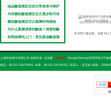
备、参数设置与结果解读
油品酸值测定仪的日常校准与维护
流程
为何微机酸值测定仪正逐步取代传
统手动滴定法？
微机酸值测定仪让检测时间缩短
低价供应AF-1S自动泰
50%
为什么要测润滑剂酸值？润滑剂酸
闭口闪点试验仪
共 9257 条记录，当前 54 / 
值测定法告诉你答案
别等故障找上门：变压器油酸值测
试仪的预警功能
上海旺徐电气有限公司 版权所有 总流量：
420627
GoogleSitemap
管理登陆
ICP备
电话：86-021-56479693 传真：86-021-56146322 联系人：吴宝娟 邮箱：359845
推