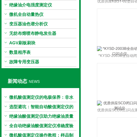
优质供应KBSY-02型自
绝缘油介电强度测定仪
口闪点仪
微机全自动量热仪
变压器油色谱分析仪
无纺布熔喷布静电发生器
AGV刷板刷块
数显相序表
*KYSD-2003B全自动
故障专用变压器
闪点仪
新闻动态
NEWS
微机酸值测定仪的电极保养：非水
电极的清洗与活化方法
选型避坑：智能自动酸值测定仪的
优质供应SCD闭口闪点
加热功率与萃取时间关系
绝缘油酸值测定仪助力绝缘油质量
仪
把控，降低设备故障
全自动绝缘油酸值测定仪准确度验
证：标准物质标定步骤
微机酸值测定仪操作教程：样品制