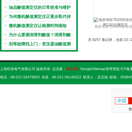
备、参数设置与结果解读
油品酸值测定仪的日常校准与维护
流程
为何微机酸值测定仪正逐步取代传
统手动滴定法？
微机酸值测定仪让检测时间缩短
低价供应TD2000全自
50%
为什么要测润滑剂酸值？润滑剂酸
口闪点测定仪
共 9257 条记录，当前 23 / 
值测定法告诉你答案
别等故障找上门：变压器油酸值测
试仪的预警功能
上海旺徐电气有限公司 版权所有 总流量：
421718
GoogleSitemap
管理登陆
ICP备
电话：86-021-56479693 传真：86-021-56146322 联系人：吴宝娟 邮箱：359845
推