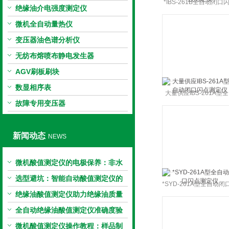
*IBS-261B全自动闭口
绝缘油介电强度测定仪
测定仪
微机全自动量热仪
变压器油色谱分析仪
无纺布熔喷布静电发生器
AGV刷板刷块
数显相序表
大量供应IBS-261A型
故障专用变压器
动闭口闪点测定仪
新闻动态
NEWS
微机酸值测定仪的电极保养：非水
电极的清洗与活化方法
选型避坑：智能自动酸值测定仪的
*SYD-261A型全自动闭
加热功率与萃取时间关系
绝缘油酸值测定仪助力绝缘油质量
点测定仪
把控，降低设备故障
全自动绝缘油酸值测定仪准确度验
证：标准物质标定步骤
微机酸值测定仪操作教程：样品制